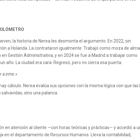
 KILÓMETRO
even, la historia de Nerea les desmonta el argumento. En 2022, sin
n avión a Holanda. La contrataron igualmente. Trabajó como moza de alm
o en Gestión Administrativa, y en 2024 se fue a Madrid a trabajar como
 un año. La ciudad era cara. Regresó, pero no cierra esa puerta.
r a irme.»
hay cálculo. Nerea evalúa sus opciones con la misma lógica con que las
 salvavidas, sino una palanca.
n en atención al cliente —con horas teóricas y prácticas— y accedió a u
ja en el departamento de Recursos Humanos. Lleva la contabilidad,