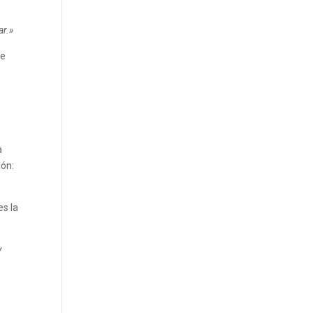
ar.»
se
a
ión:
es la
y