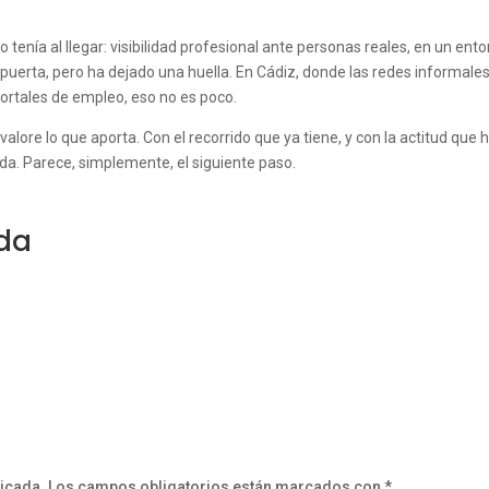
tenía al llegar: visibilidad profesional ante personas reales, en un ent
 puerta, pero ha dejado una huella. En Cádiz, donde las redes informale
rtales de empleo, eso no es poco.
alore lo que aporta. Con el recorrido que ya tiene, y con la actitud que 
a. Parece, simplemente, el siguiente paso.
da
licada.
Los campos obligatorios están marcados con
*