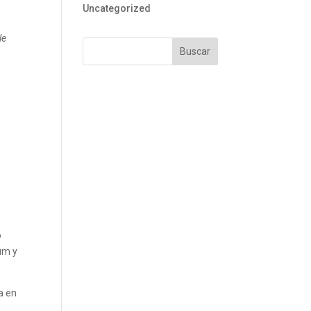
Uncategorized
le
o
lum y
a en