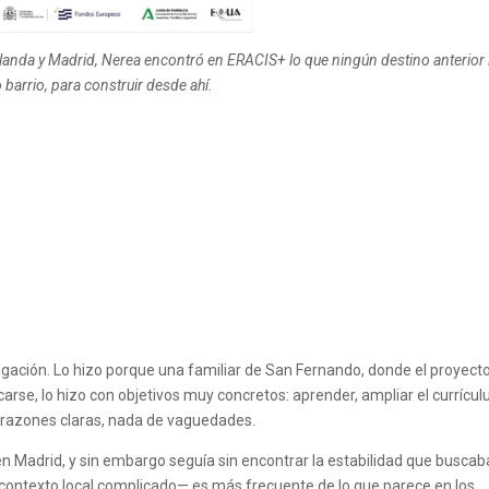
olanda y Madrid, Nerea encontró en ERACIS+ lo que ningún destino anterior 
barrio, para construir desde ahí.
ligación. Lo hizo porque una familiar de San Fernando, donde el proyect
arse, lo hizo con objetivos muy concretos: aprender, ampliar el currícu
s razones claras, nada de vaguedades.
 en Madrid, y sin embargo seguía sin encontrar la estabilidad que buscab
contexto local complicado— es más frecuente de lo que parece en los