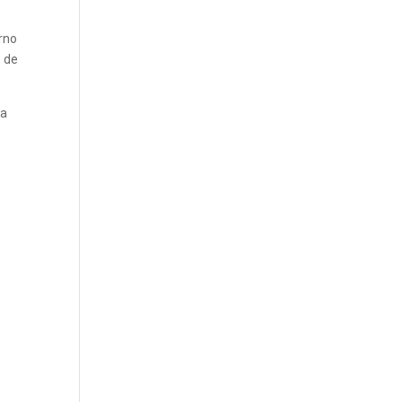
orno
s de
ha