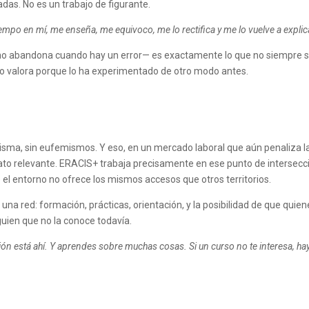
adas. No es un trabajo de figurante.
mpo en mí, me enseña, me equivoco, me lo rectifica y me lo vuelve a explic
no abandona cuando hay un error— es exactamente lo que no siempre 
 lo valora porque lo ha experimentado de otro modo antes.
 misma, sin eufemismos. Y eso, en un mercado laboral que aún penaliza l
dato relevante. ERACIS+ trabaja precisamente en ese punto de intersecc
 el entorno no ofrece los mismos accesos que otros territorios.
 una red: formación, prácticas, orientación, y la posibilidad de que quien
ien que no la conoce todavía.
ción está ahí. Y aprendes sobre muchas cosas. Si un curso no te interesa, ha