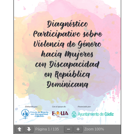
Página
1
/
135
Zoom
100%