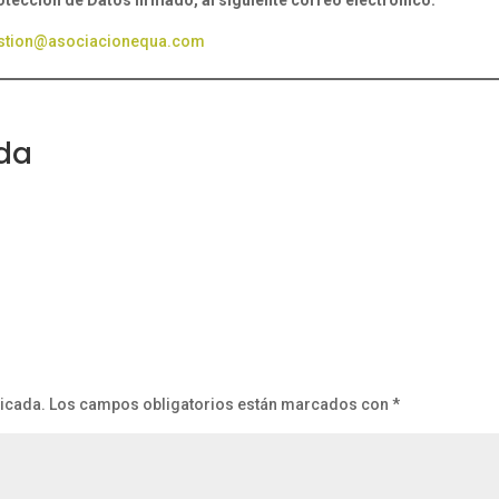
rotección de Datos firmado, al siguiente correo electrónico:
stion@asociacionequa.com
da
licada.
Los campos obligatorios están marcados con
*